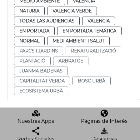
MEDIO AMBIENTE
VALENCIA
NATURIA
VALENCIA VERDE
TODAS LAS AUDIENCIAS
VALENCIA
EN PORTADA
EN PORTADA TEMÁTICA
NORMAL
MEDI AMBIENT I SALUT
PARCS I JARDINS
RENATURALITZACIÓ
PLANTACIÓ
ARBRATGE
JUANMA BADENAS
CAPITALITAT VERDA
BOSC URBÀ
ECOSISTEMA URBÀ
Nuestras Apps
Páginas de Interés
Redes Sociales
Descargas