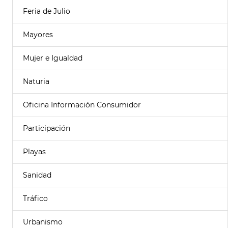
Feria de Julio
Mayores
Mujer e Igualdad
Naturia
Oficina Información Consumidor
Participación
Playas
Sanidad
Tráfico
Urbanismo