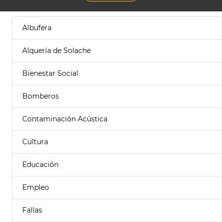
Albufera
Alquería de Solache
Bienestar Social
Bomberos
Contaminación Acústica
Cultura
Educación
Empleo
Fallas