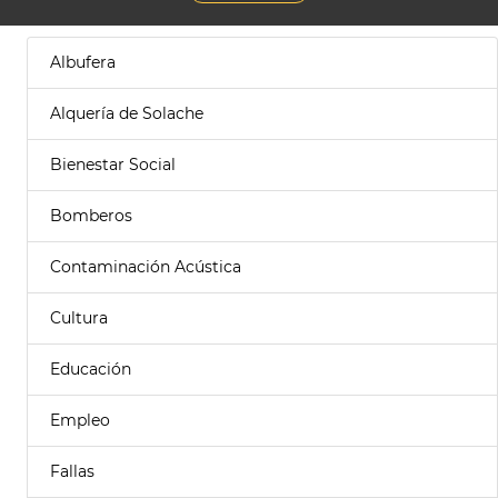
Albufera
Alquería de Solache
Bienestar Social
Bomberos
Contaminación Acústica
Cultura
Educación
Empleo
Fallas