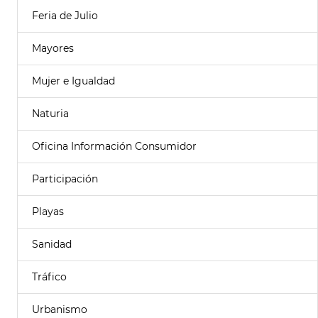
Feria de Julio
Mayores
Mujer e Igualdad
Naturia
Oficina Información Consumidor
Participación
Playas
Sanidad
Tráfico
Urbanismo