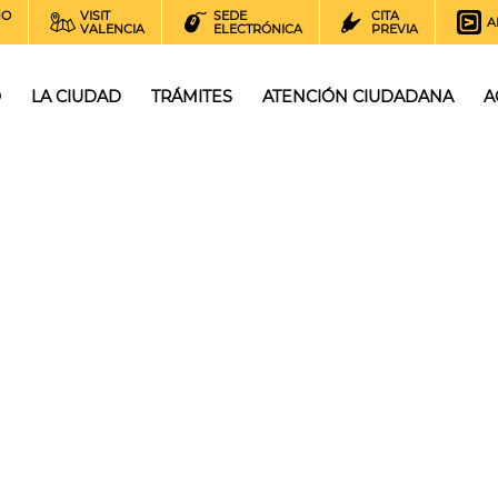
NO
VISIT
SEDE
CITA
A
VALENCIA
ELECTRÓNICA
PREVIA
O
LA CIUDAD
TRÁMITES
ATENCIÓN CIUDADANA
A