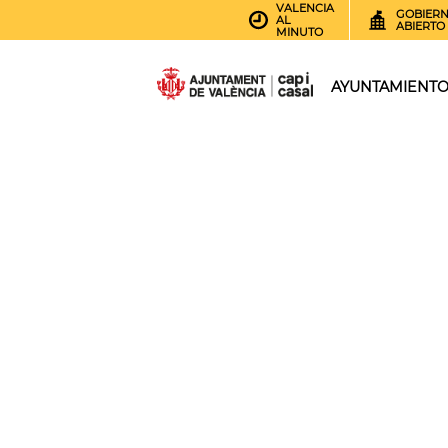
VALENCIA
GOBIER
AL
ABIERTO
MINUTO
AYUNTAMIENT