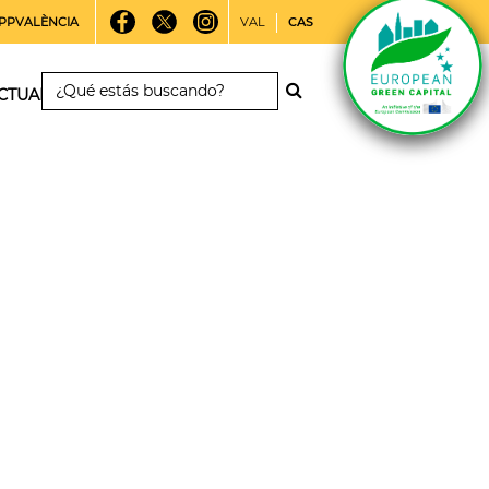
PPVALÈNCIA
VAL
CAS
CTUALIDAD