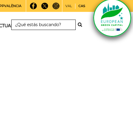
PPVALÈNCIA
VAL
CAS
CTUALIDAD