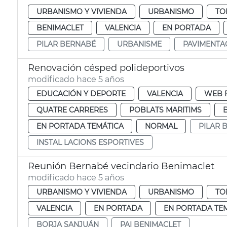
URBANISMO Y VIVIENDA
URBANISMO
TO
BENIMACLET
VALENCIA
EN PORTADA
PILAR BERNABÉ
URBANISME
PAVIMENTA
Renovación césped polideportivos
modificado hace 5 años
EDUCACIÓN Y DEPORTE
VALENCIA
WEB 
QUATRE CARRERES
POBLATS MARITIMS
EN PORTADA TEMÁTICA
NORMAL
PILAR 
INSTAL LACIONS ESPORTIVES
Reunión Bernabé vecindario Benimaclet
modificado hace 5 años
URBANISMO Y VIVIENDA
URBANISMO
TO
VALENCIA
EN PORTADA
EN PORTADA TE
BORJA SANJUÁN
PAI BENIMACLET