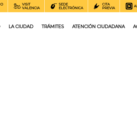
NO
VISIT
SEDE
CITA
A
VALENCIA
ELECTRÓNICA
PREVIA
O
LA CIUDAD
TRÁMITES
ATENCIÓN CIUDADANA
A