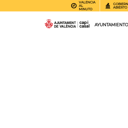
VALENCIA
GOBIER
AL
ABIERTO
MINUTO
AYUNTAMIENT