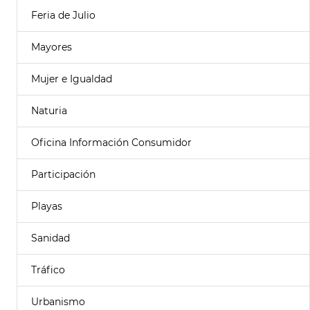
Feria de Julio
Mayores
Mujer e Igualdad
Naturia
Oficina Información Consumidor
Participación
Playas
Sanidad
Tráfico
Urbanismo