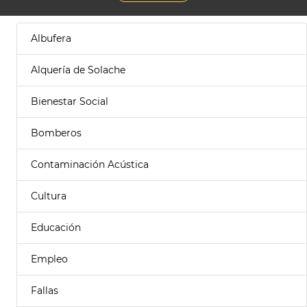
Albufera
Alquería de Solache
Bienestar Social
Bomberos
Contaminación Acústica
Cultura
Educación
Empleo
Fallas