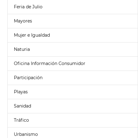
Feria de Julio
Mayores
Mujer e Igualdad
Naturia
Oficina Información Consumidor
Participación
Playas
Sanidad
Tráfico
Urbanismo