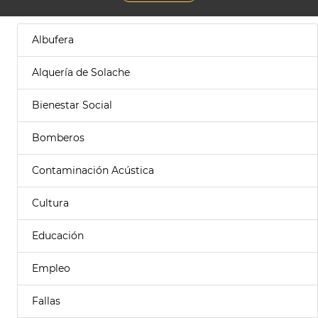
Albufera
Alquería de Solache
Bienestar Social
Bomberos
Contaminación Acústica
Cultura
Educación
Empleo
Fallas