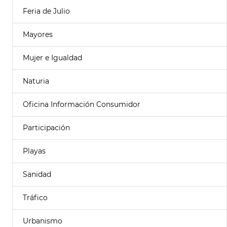
Feria de Julio
Mayores
Mujer e Igualdad
Naturia
Oficina Información Consumidor
Participación
Playas
Sanidad
Tráfico
Urbanismo