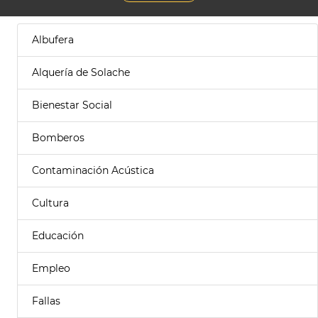
Albufera
Alquería de Solache
Bienestar Social
Bomberos
Contaminación Acústica
Cultura
Educación
Empleo
Fallas