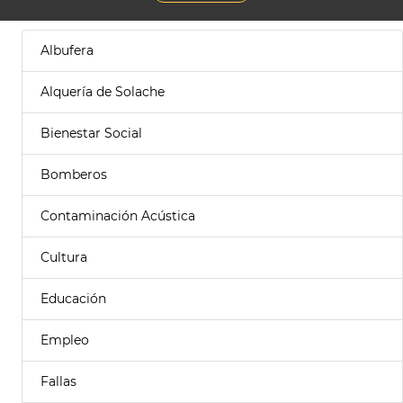
Albufera
Alquería de Solache
Bienestar Social
Bomberos
Contaminación Acústica
Cultura
Educación
Empleo
Fallas