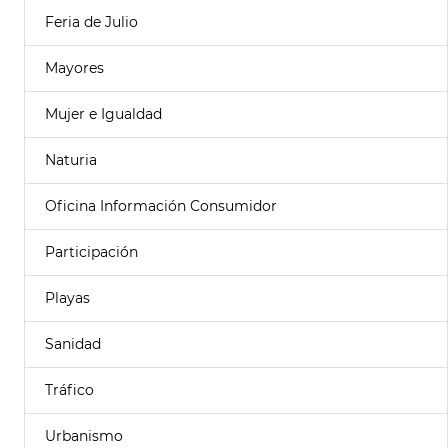
Feria de Julio
Mayores
Mujer e Igualdad
Naturia
Oficina Información Consumidor
Participación
Playas
Sanidad
Tráfico
Urbanismo