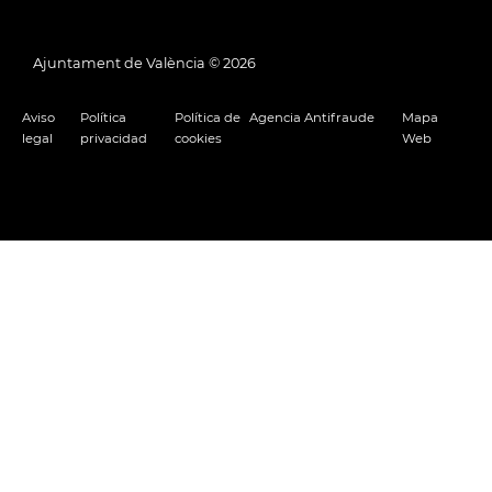
Ajuntament de València ©
2026
Aviso
Política
Política de
Agencia Antifraude
Mapa
legal
privacidad
cookies
Web