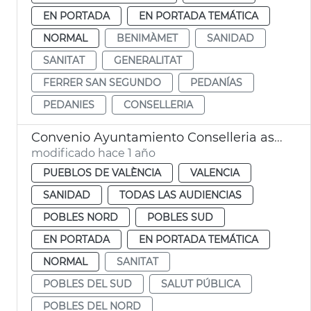
EN PORTADA
EN PORTADA TEMÁTICA
NORMAL
BENIMÀMET
SANIDAD
SANITAT
GENERALITAT
FERRER SAN SEGUNDO
PEDANÍAS
PEDANIES
CONSELLERIA
Convenio Ayuntamiento Conselleria asistencia médica pedanías València
modificado hace 1 año
PUEBLOS DE VALÈNCIA
VALENCIA
SANIDAD
TODAS LAS AUDIENCIAS
POBLES NORD
POBLES SUD
EN PORTADA
EN PORTADA TEMÁTICA
NORMAL
SANITAT
POBLES DEL SUD
SALUT PÚBLICA
POBLES DEL NORD