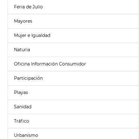
Feria de Julio
Mayores
Mujer e Igualdad
Naturia
Oficina Información Consumidor
Participación
Playas
Sanidad
Tráfico
Urbanismo