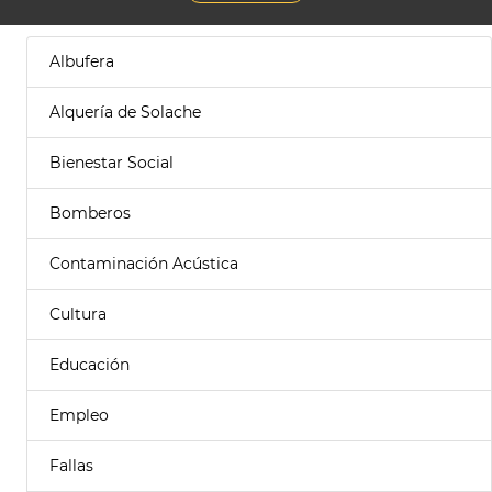
Albufera
Alquería de Solache
Bienestar Social
Bomberos
Contaminación Acústica
Cultura
Educación
Empleo
Fallas