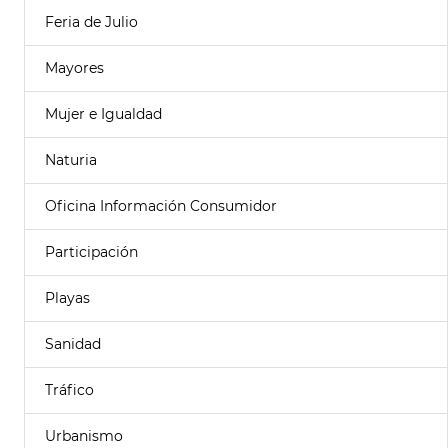
Feria de Julio
Mayores
Mujer e Igualdad
Naturia
Oficina Información Consumidor
Participación
Playas
Sanidad
Tráfico
Urbanismo