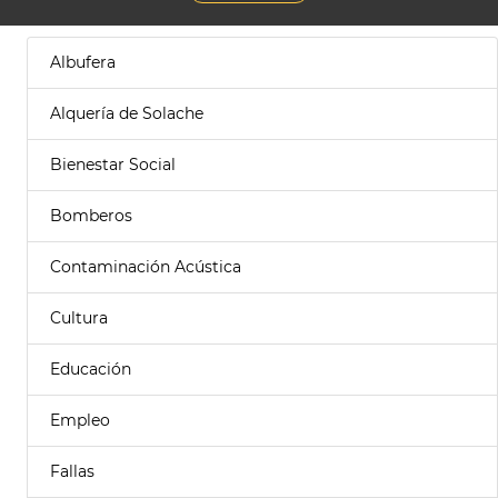
Albufera
Alquería de Solache
Bienestar Social
Bomberos
Contaminación Acústica
Cultura
Educación
Empleo
Fallas