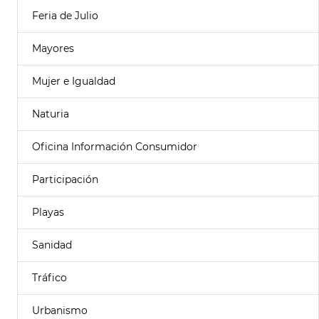
Feria de Julio
Mayores
Mujer e Igualdad
Naturia
Oficina Información Consumidor
Participación
Playas
Sanidad
Tráfico
Urbanismo