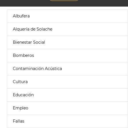
Albufera
Alquería de Solache
Bienestar Social
Bomberos
Contaminación Acústica
Cultura
Educación
Empleo
Fallas