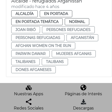
Alcalde - refugiados Afganistán
modificado hace 4 años
ALCALDÍA
EN PORTADA
EN PORTADA TEMÁTICA
NORMAL
JOAN RIBÓ
PERSONES REFUGIADES
PERSONAS REFUGIADAS
AFGANISTÁN
AFGHAN WOMEN ON THE RUN
PARWIN DAWAR
MUJERES AFGANAS
TALIBANES
TALIBANS
DONES AFGANESES
Nuestras Apps
Páginas de Interés
Redes Sociales
Descargas