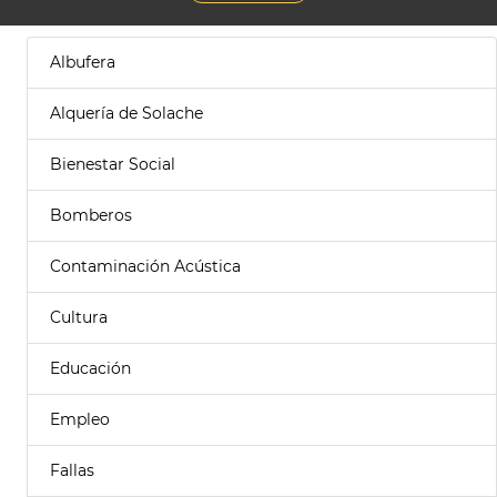
Albufera
Alquería de Solache
Bienestar Social
Bomberos
Contaminación Acústica
Cultura
Educación
Empleo
Fallas