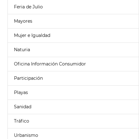
Feria de Julio
Mayores
Mujer e Igualdad
Naturia
Oficina Información Consumidor
Participación
Playas
Sanidad
Tráfico
Urbanismo