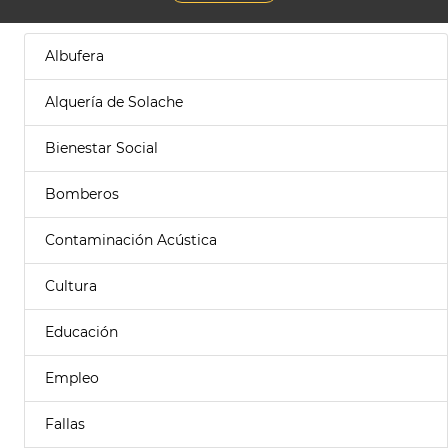
Albufera
Alquería de Solache
Bienestar Social
Bomberos
Contaminación Acústica
Cultura
Educación
Empleo
Fallas