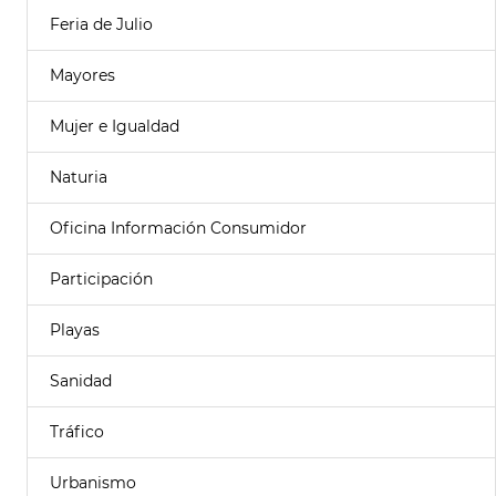
Feria de Julio
Mayores
Mujer e Igualdad
Naturia
Oficina Información Consumidor
Participación
Playas
Sanidad
Tráfico
Urbanismo