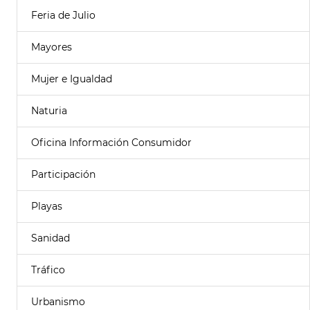
Feria de Julio
Mayores
Mujer e Igualdad
Naturia
Oficina Información Consumidor
Participación
Playas
Sanidad
Tráfico
Urbanismo