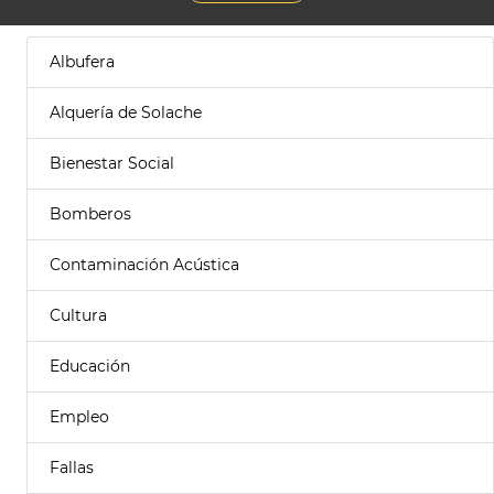
Albufera
Alquería de Solache
Bienestar Social
Bomberos
Contaminación Acústica
Cultura
Educación
Empleo
Fallas