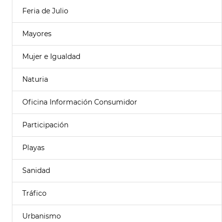
Feria de Julio
Mayores
Mujer e Igualdad
Naturia
Oficina Información Consumidor
Participación
Playas
Sanidad
Tráfico
Urbanismo