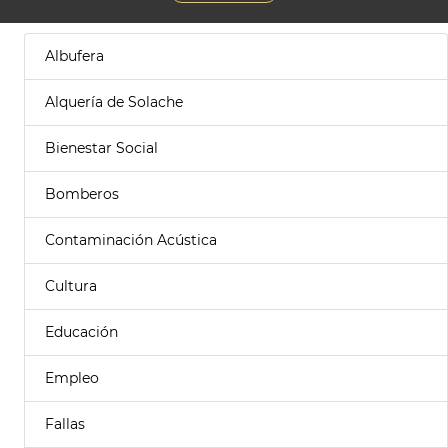
Albufera
Alquería de Solache
Bienestar Social
Bomberos
Contaminación Acústica
Cultura
Educación
Empleo
Fallas