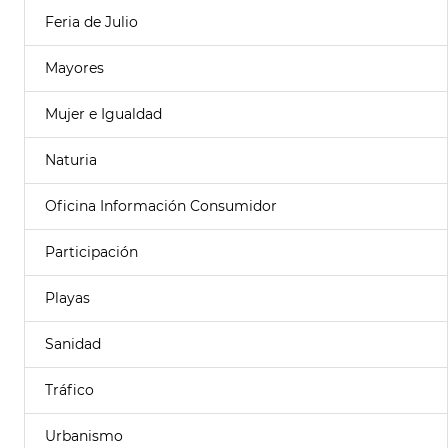
Feria de Julio
Mayores
Mujer e Igualdad
Naturia
Oficina Información Consumidor
Participación
Playas
Sanidad
Tráfico
Urbanismo