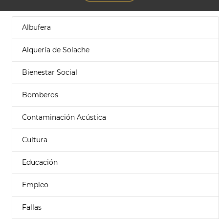
Albufera
Alquería de Solache
Bienestar Social
Bomberos
Contaminación Acústica
Cultura
Educación
Empleo
Fallas