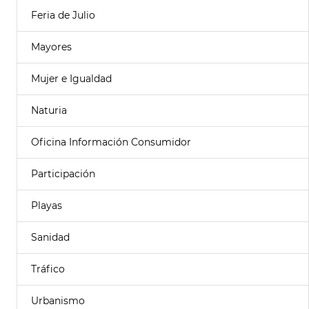
Feria de Julio
Mayores
Mujer e Igualdad
Naturia
Oficina Información Consumidor
Participación
Playas
Sanidad
Tráfico
Urbanismo