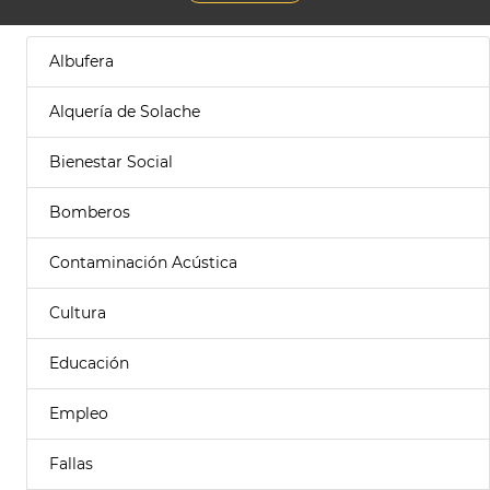
Albufera
Alquería de Solache
Bienestar Social
Bomberos
Contaminación Acústica
Cultura
Educación
Empleo
Fallas