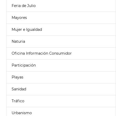
Feria de Julio
Mayores
Mujer e Igualdad
Naturia
Oficina Información Consumidor
Participación
Playas
Sanidad
Tráfico
Urbanismo