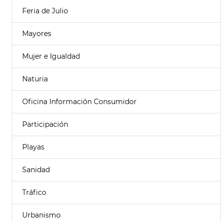
Feria de Julio
Mayores
Mujer e Igualdad
Naturia
Oficina Información Consumidor
Participación
Playas
Sanidad
Tráfico
Urbanismo