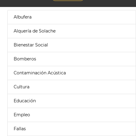
Albufera
Alquería de Solache
Bienestar Social
Bomberos
Contaminación Acústica
Cultura
Educación
Empleo
Fallas