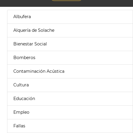
Albufera
Alquería de Solache
Bienestar Social
Bomberos
Contaminación Acústica
Cultura
Educación
Empleo
Fallas