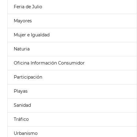
Feria de Julio
Mayores
Mujer e Igualdad
Naturia
Oficina Información Consumidor
Participación
Playas
Sanidad
Tráfico
Urbanismo