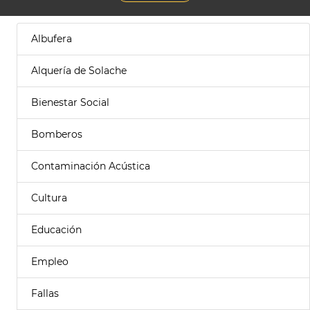
Albufera
Alquería de Solache
Bienestar Social
Bomberos
Contaminación Acústica
Cultura
Educación
Empleo
Fallas