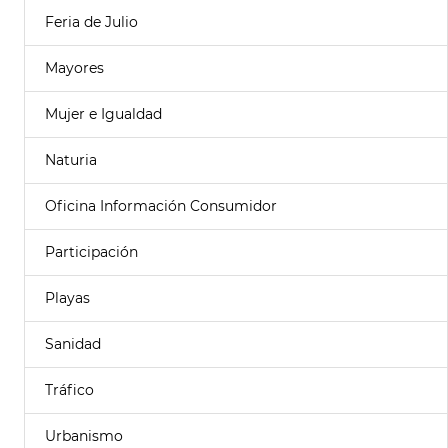
Feria de Julio
Mayores
Mujer e Igualdad
Naturia
Oficina Información Consumidor
Participación
Playas
Sanidad
Tráfico
Urbanismo