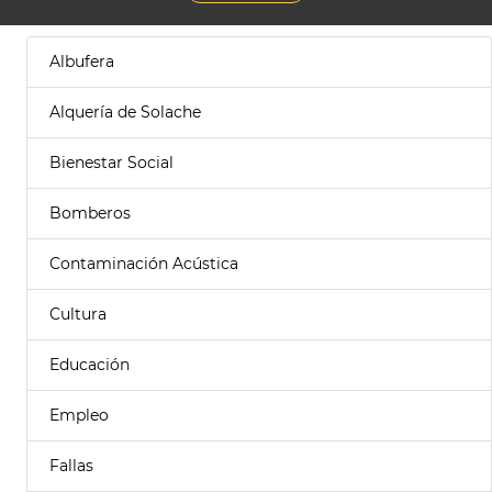
Albufera
Alquería de Solache
Bienestar Social
Bomberos
Contaminación Acústica
Cultura
Educación
Empleo
Fallas