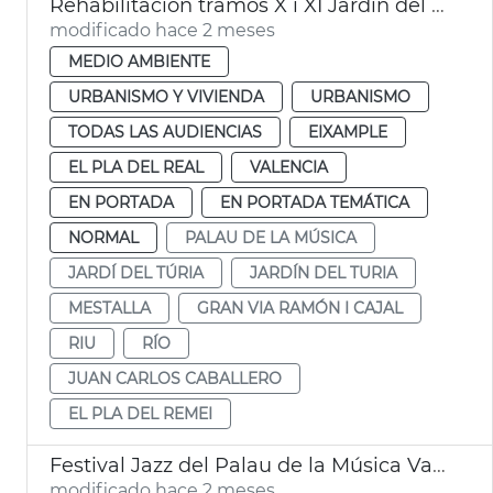
Rehabilitación tramos X i XI Jardín del Turia València
modificado hace 2 meses
MEDIO AMBIENTE
URBANISMO Y VIVIENDA
URBANISMO
TODAS LAS AUDIENCIAS
EIXAMPLE
EL PLA DEL REAL
VALENCIA
EN PORTADA
EN PORTADA TEMÁTICA
NORMAL
PALAU DE LA MÚSICA
JARDÍ DEL TÚRIA
JARDÍN DEL TURIA
MESTALLA
GRAN VIA RAMÓN I CAJAL
RIU
RÍO
JUAN CARLOS CABALLERO
EL PLA DEL REMEI
Festival Jazz del Palau de la Música València
modificado hace 2 meses