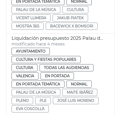
EN PORTADA TEMÁTICA
NORMAL
PALAU DE LA MÚSICA
CULTURA
VICENT LLIMERA
JAKUB PIATEK
MOSTRA 365
BACEWICK X BOMSORI
Liquidación presupuesto 2025 Palau de la Música València
modificado hace 4 meses
AYUNTAMIENTO
CULTURA Y FIESTAS POPULARES
CULTURA
TODAS LAS AUDIENCIAS
VALENCIA
EN PORTADA
EN PORTADA TEMÁTICA
NORMAL
PALAU DE LA MÚSICA
MAITE IBÁÑEZ
PLENO
PLE
JOSÉ LUIS MORENO
EVA COSCOLLÀ