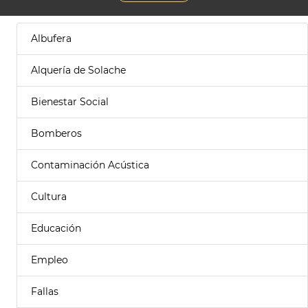
Albufera
Alquería de Solache
Bienestar Social
Bomberos
Contaminación Acústica
Cultura
Educación
Empleo
Fallas