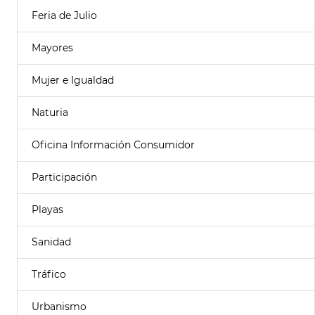
Feria de Julio
Mayores
Mujer e Igualdad
Naturia
Oficina Información Consumidor
Participación
Playas
Sanidad
Tráfico
Urbanismo