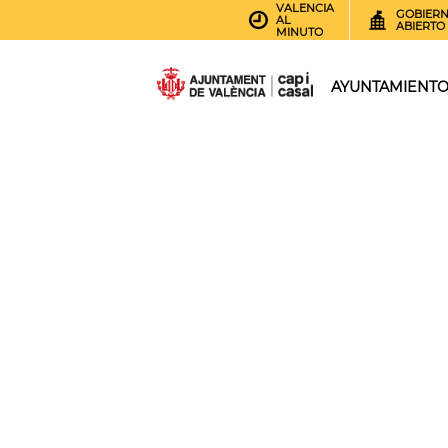
VALENCIA
GOBIER
AL
ABIERTO
MINUTO
AYUNTAMIENT