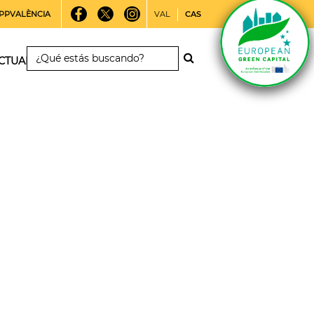
PPVALÈNCIA
VAL
CAS
CTUALIDAD