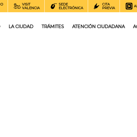
NO
VISIT
SEDE
CITA
A
VALENCIA
ELECTRÓNICA
PREVIA
O
LA CIUDAD
TRÁMITES
ATENCIÓN CIUDADANA
A