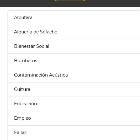
Albufera
Alquería de Solache
Bienestar Social
Bomberos
Contaminación Acústica
Cultura
Educación
Empleo
Fallas