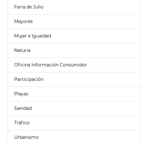
Feria de Julio
Mayores
Mujer e Igualdad
Naturia
Oficina Información Consumidor
Participación
Playas
Sanidad
Tráfico
Urbanismo