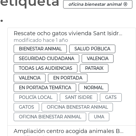
etiqueta
oficina bienestar animal
.
Rescate ocho gatos vivienda Sant Isidre València
modificado hace 1 año
BIENESTAR ANIMAL
SALUD PÚBLICA
SEGURIDAD CIUDADANA
VALENCIA
TODAS LAS AUDIENCIAS
PATRAIX
VALENCIA
EN PORTADA
EN PORTADA TEMÁTICA
NORMAL
POLICÍA LOCAL
SANT ISIDRE
GATS
GATOS
OFICINA BENESTAR ANIMAL
OFICINA BIENESTAR ANIMAL
UMA
Ampliación centro acogida animales Benimàmet