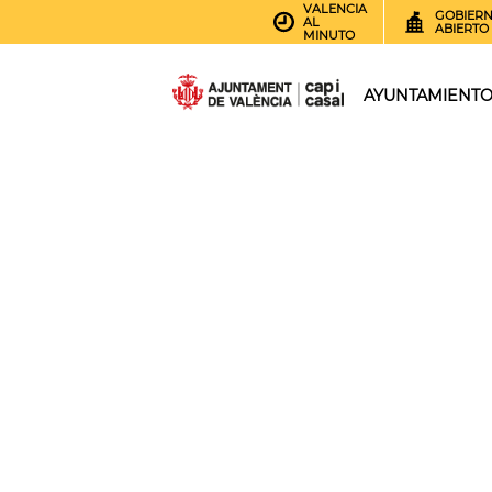
VALENCIA
GOBIER
AL
ABIERTO
MINUTO
AYUNTAMIENT