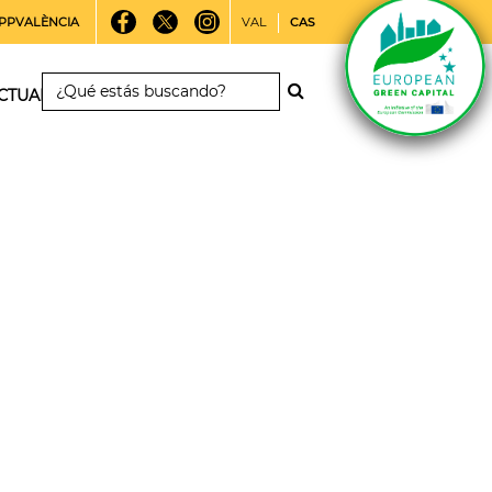
PPVALÈNCIA
VAL
CAS
CTUALIDAD