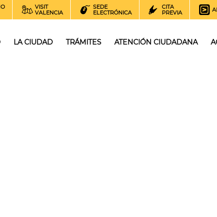
NO
VISIT
SEDE
CITA
A
VALENCIA
ELECTRÓNICA
PREVIA
O
LA CIUDAD
TRÁMITES
ATENCIÓN CIUDADANA
A