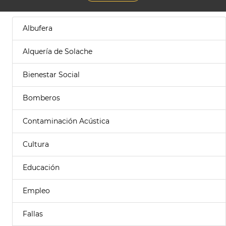
Albufera
Alquería de Solache
Bienestar Social
Bomberos
Contaminación Acústica
Cultura
Educación
Empleo
Fallas