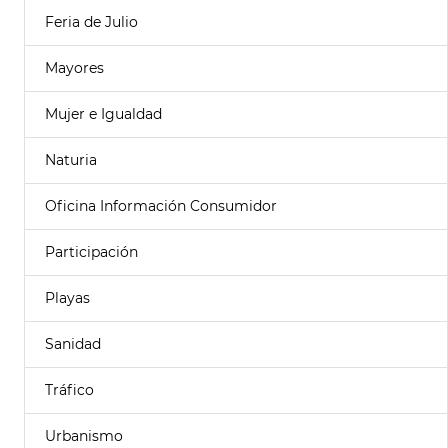
Feria de Julio
Mayores
Mujer e Igualdad
Naturia
Oficina Información Consumidor
Participación
Playas
Sanidad
Tráfico
Urbanismo