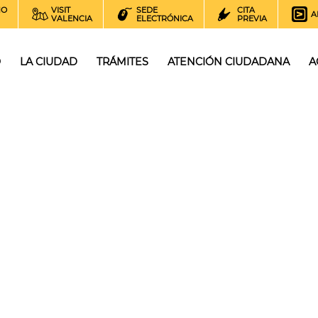
NO
VISIT
SEDE
CITA
A
VALENCIA
ELECTRÓNICA
PREVIA
O
LA CIUDAD
TRÁMITES
ATENCIÓN CIUDADANA
A