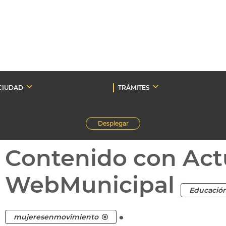
CIUDAD
TRÁMITES
Desplegar
Contenido con Act
WebMunicipal
Educació
.
mujeresenmovimiento