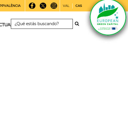
PPVALÈNCIA
VAL
CAS
CTUALIDAD