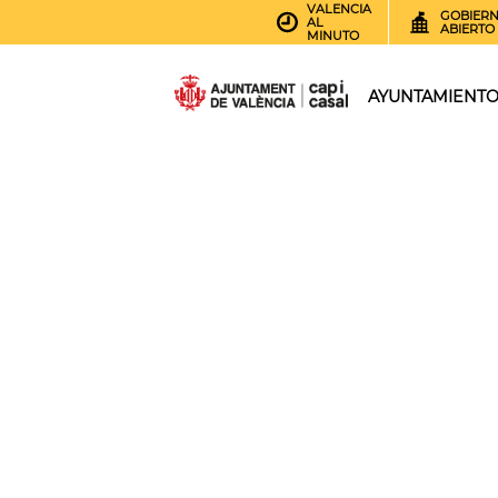
VALENCIA
GOBIER
AL
ABIERTO
MINUTO
AYUNTAMIENT