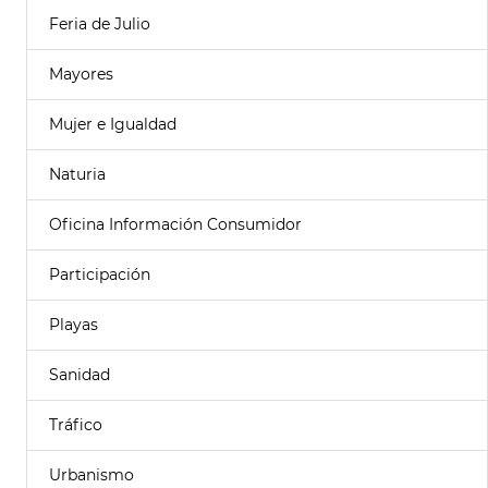
Feria de Julio
Mayores
Mujer e Igualdad
Naturia
Oficina Información Consumidor
Participación
Playas
Sanidad
Tráfico
Urbanismo