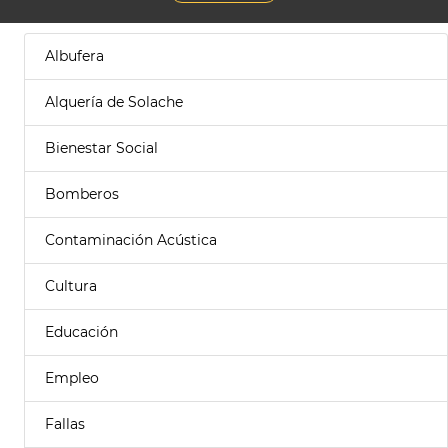
Albufera
Alquería de Solache
Bienestar Social
Bomberos
Contaminación Acústica
Cultura
Educación
Empleo
Fallas