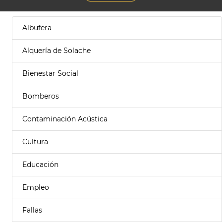
Albufera
Alquería de Solache
Bienestar Social
Bomberos
Contaminación Acústica
Cultura
Educación
Empleo
Fallas