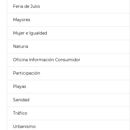
Feria de Julio
Mayores
Mujer e Igualdad
Naturia
Oficina Información Consumidor
Participación
Playas
Sanidad
Tráfico
Urbanismo