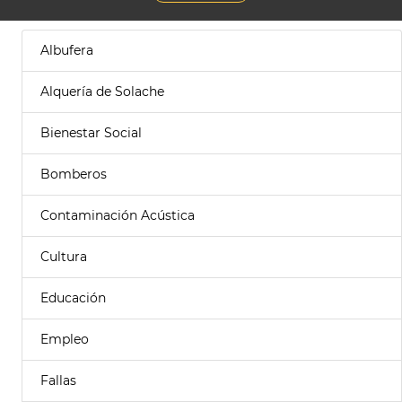
Albufera
Alquería de Solache
Bienestar Social
Bomberos
Contaminación Acústica
Cultura
Educación
Empleo
Fallas