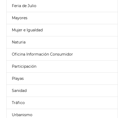
Feria de Julio
Mayores
Mujer e Igualdad
Naturia
Oficina Información Consumidor
Participación
Playas
Sanidad
Tráfico
Urbanismo