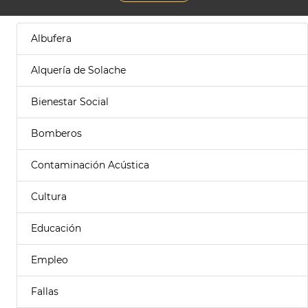
Albufera
Alquería de Solache
Bienestar Social
Bomberos
Contaminación Acústica
Cultura
Educación
Empleo
Fallas