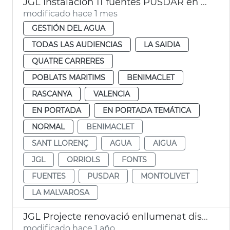
JGL Instalación 11 fuentes PUSDAR en València
modificado hace 1 mes
GESTIÓN DEL AGUA
TODAS LAS AUDIENCIAS
LA SAIDIA
QUATRE CARRERES
POBLATS MARITIMS
BENIMACLET
RASCANYA
VALENCIA
EN PORTADA
EN PORTADA TEMÁTICA
NORMAL
BENIMACLET
SANT LLORENÇ
AGUA
AIGUA
JGL
ORRIOLS
FONTS
FUENTES
PUSDAR
MONTOLIVET
LA MALVAROSA
JGL Projecte renovació enllumenat districtes València
modificado hace 1 año