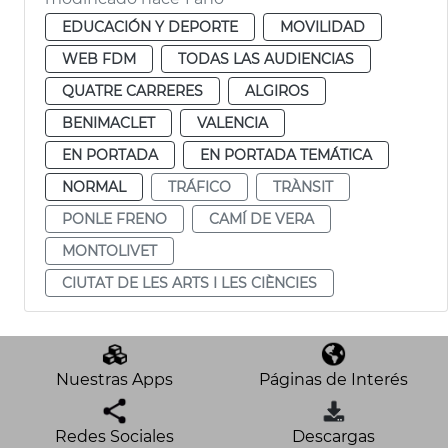
EDUCACIÓN Y DEPORTE
MOVILIDAD
WEB FDM
TODAS LAS AUDIENCIAS
QUATRE CARRERES
ALGIROS
BENIMACLET
VALENCIA
EN PORTADA
EN PORTADA TEMÁTICA
NORMAL
TRÁFICO
TRÀNSIT
PONLE FRENO
CAMÍ DE VERA
MONTOLIVET
CIUTAT DE LES ARTS I LES CIÈNCIES
Nuestras Apps
Páginas de Interés
Redes Sociales
Descargas