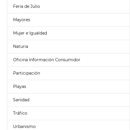
Feria de Julio
Mayores
Mujer e Igualdad
Naturia
Oficina Información Consumidor
Participación
Playas
Sanidad
Tráfico
Urbanismo