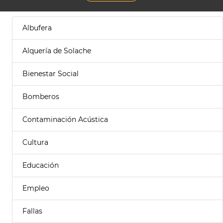
Albufera
Alquería de Solache
Bienestar Social
Bomberos
Contaminación Acústica
Cultura
Educación
Empleo
Fallas