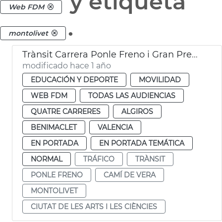
y etiqueta
Web FDM
.
montolivet
Trànsit Carrera Ponle Freno i Gran Premi Ciclisme València
modificado hace 1 año
EDUCACIÓN Y DEPORTE
MOVILIDAD
WEB FDM
TODAS LAS AUDIENCIAS
QUATRE CARRERES
ALGIROS
BENIMACLET
VALENCIA
EN PORTADA
EN PORTADA TEMÁTICA
NORMAL
TRÁFICO
TRÀNSIT
PONLE FRENO
CAMÍ DE VERA
MONTOLIVET
CIUTAT DE LES ARTS I LES CIÈNCIES