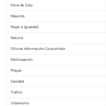
Feria de Julio
Mayores
Mujer e Igualdad
Naturia
Oficina Información Consumidor
Participación
Playas
Sanidad
Tráfico
Urbanismo