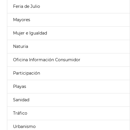
Feria de Julio
Mayores
Mujer e Igualdad
Naturia
Oficina Información Consumidor
Participación
Playas
Sanidad
Tráfico
Urbanismo