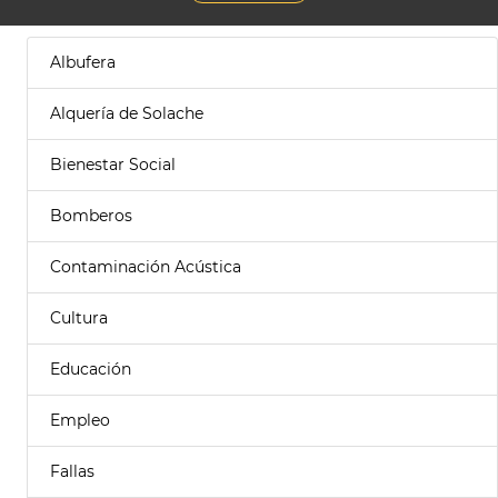
Albufera
Alquería de Solache
Bienestar Social
Bomberos
Contaminación Acústica
Cultura
Educación
Empleo
Fallas