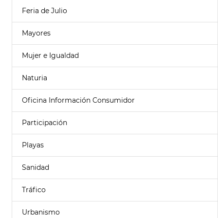
Feria de Julio
Mayores
Mujer e Igualdad
Naturia
Oficina Información Consumidor
Participación
Playas
Sanidad
Tráfico
Urbanismo