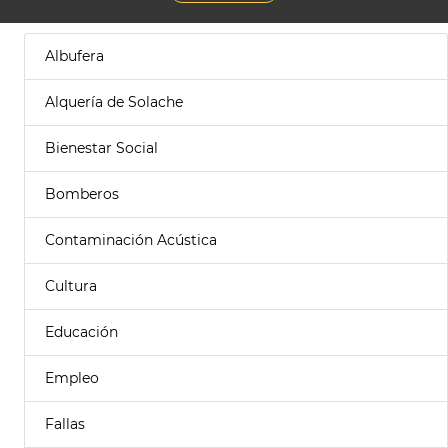
Albufera
Alquería de Solache
Bienestar Social
Bomberos
Contaminación Acústica
Cultura
Educación
Empleo
Fallas