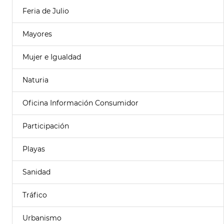
Feria de Julio
Mayores
Mujer e Igualdad
Naturia
Oficina Información Consumidor
Participación
Playas
Sanidad
Tráfico
Urbanismo