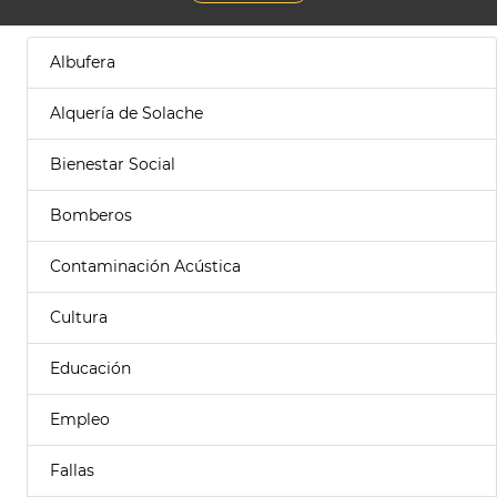
Albufera
Alquería de Solache
Bienestar Social
Bomberos
Contaminación Acústica
Cultura
Educación
Empleo
Fallas