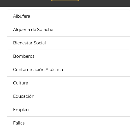
Albufera
Alquería de Solache
Bienestar Social
Bomberos
Contaminación Acústica
Cultura
Educación
Empleo
Fallas