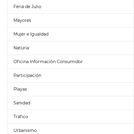
Feria de Julio
Mayores
Mujer e Igualdad
Naturia
Oficina Información Consumidor
Participación
Playas
Sanidad
Tráfico
Urbanismo