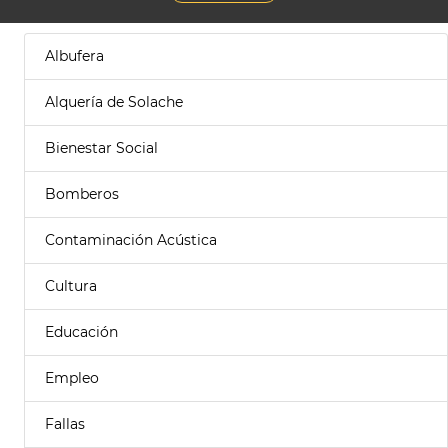
Albufera
Alquería de Solache
Bienestar Social
Bomberos
Contaminación Acústica
Cultura
Educación
Empleo
Fallas