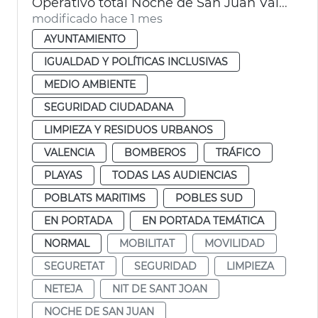
Operativo total Noche de San Juan València. Movilidad, limpieza y seguridad
modificado hace 1 mes
AYUNTAMIENTO
IGUALDAD Y POLÍTICAS INCLUSIVAS
MEDIO AMBIENTE
SEGURIDAD CIUDADANA
LIMPIEZA Y RESIDUOS URBANOS
VALENCIA
BOMBEROS
TRÁFICO
PLAYAS
TODAS LAS AUDIENCIAS
POBLATS MARITIMS
POBLES SUD
EN PORTADA
EN PORTADA TEMÁTICA
NORMAL
MOBILITAT
MOVILIDAD
SEGURETAT
SEGURIDAD
LIMPIEZA
NETEJA
NIT DE SANT JOAN
NOCHE DE SAN JUAN