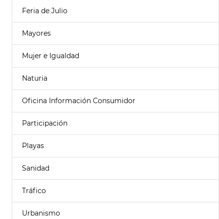
Feria de Julio
Mayores
Mujer e Igualdad
Naturia
Oficina Información Consumidor
Participación
Playas
Sanidad
Tráfico
Urbanismo