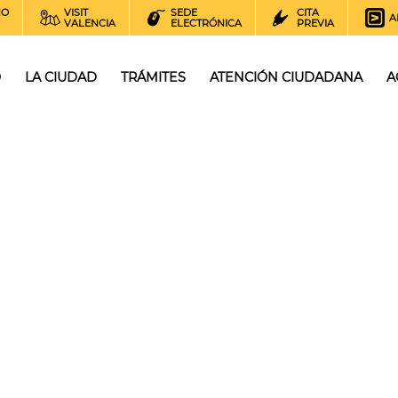
NO
VISIT
SEDE
CITA
A
VALENCIA
ELECTRÓNICA
PREVIA
O
LA CIUDAD
TRÁMITES
ATENCIÓN CIUDADANA
A