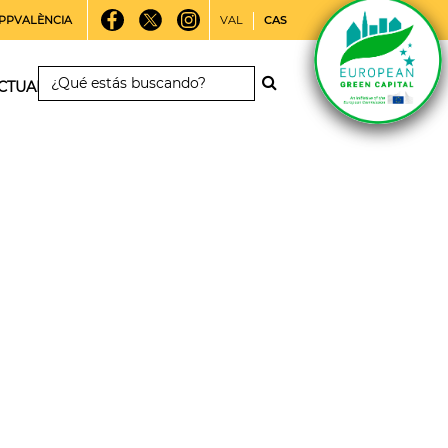
PPVALÈNCIA
VAL
CAS
CTUALIDAD