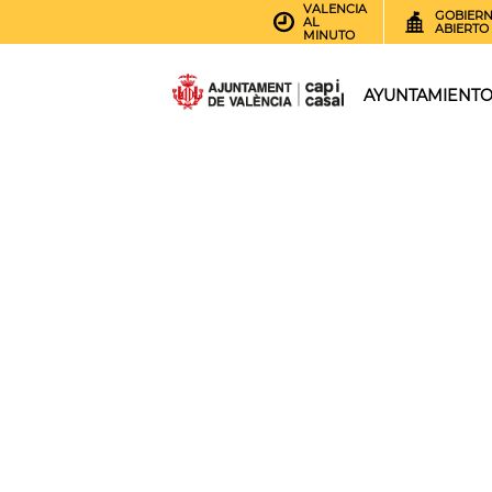
VALENCIA
GOBIER
AL
ABIERTO
MINUTO
AYUNTAMIENT