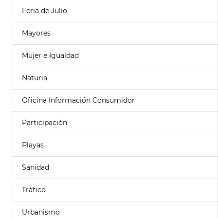
Feria de Julio
Mayores
Mujer e Igualdad
Naturia
Oficina Información Consumidor
Participación
Playas
Sanidad
Tráfico
Urbanismo