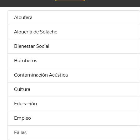
Albufera
Alquería de Solache
Bienestar Social
Bomberos
Contaminación Acústica
Cultura
Educación
Empleo
Fallas