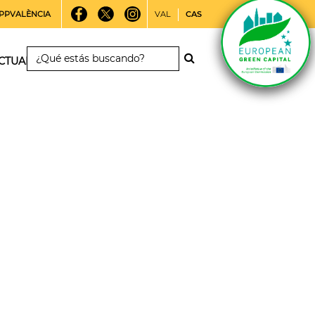
PPVALÈNCIA
VAL
CAS
CTUALIDAD