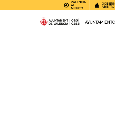
VALENCIA
GOBIER
AL
ABIERTO
MINUTO
AYUNTAMIENT