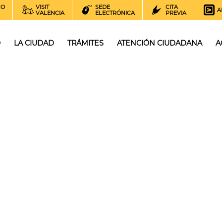
NO
VISIT
SEDE
CITA
A
VALENCIA
ELECTRÓNICA
PREVIA
O
LA CIUDAD
TRÁMITES
ATENCIÓN CIUDADANA
A