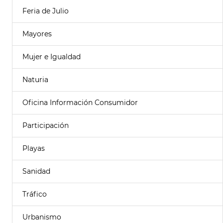
Feria de Julio
Mayores
Mujer e Igualdad
Naturia
Oficina Información Consumidor
Participación
Playas
Sanidad
Tráfico
Urbanismo