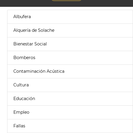
Albufera
Alquería de Solache
Bienestar Social
Bomberos
Contaminación Acústica
Cultura
Educación
Empleo
Fallas