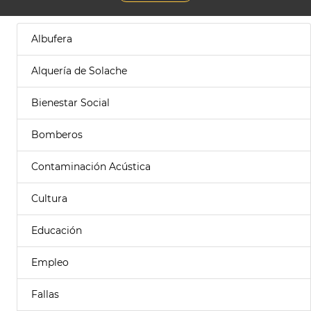
Albufera
Alquería de Solache
Bienestar Social
Bomberos
Contaminación Acústica
Cultura
Educación
Empleo
Fallas