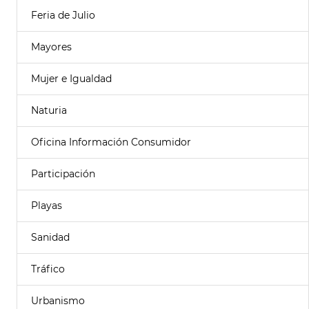
Feria de Julio
Mayores
Mujer e Igualdad
Naturia
Oficina Información Consumidor
Participación
Playas
Sanidad
Tráfico
Urbanismo