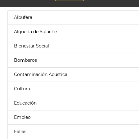
Albufera
Alquería de Solache
Bienestar Social
Bomberos
Contaminación Acústica
Cultura
Educación
Empleo
Fallas