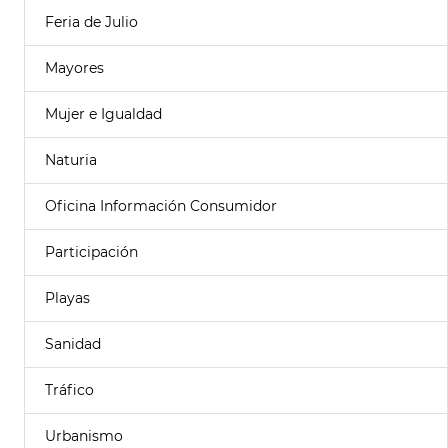
Feria de Julio
Mayores
Mujer e Igualdad
Naturia
Oficina Información Consumidor
Participación
Playas
Sanidad
Tráfico
Urbanismo