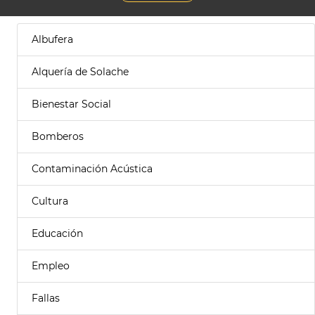
Albufera
Alquería de Solache
Bienestar Social
Bomberos
Contaminación Acústica
Cultura
Educación
Empleo
Fallas