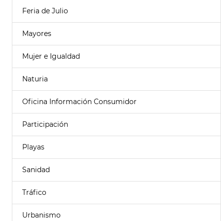
Feria de Julio
Mayores
Mujer e Igualdad
Naturia
Oficina Información Consumidor
Participación
Playas
Sanidad
Tráfico
Urbanismo