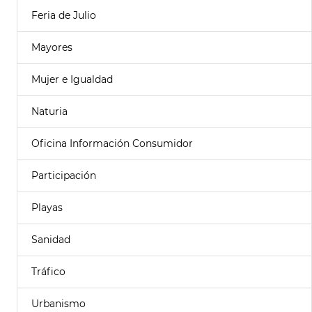
Feria de Julio
Mayores
Mujer e Igualdad
Naturia
Oficina Información Consumidor
Participación
Playas
Sanidad
Tráfico
Urbanismo