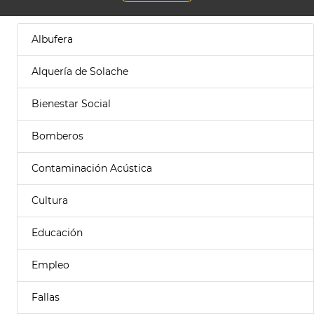
Albufera
Alquería de Solache
Bienestar Social
Bomberos
Contaminación Acústica
Cultura
Educación
Empleo
Fallas