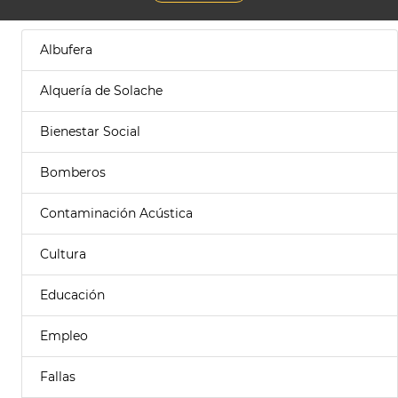
Albufera
Alquería de Solache
Bienestar Social
Bomberos
Contaminación Acústica
Cultura
Educación
Empleo
Fallas