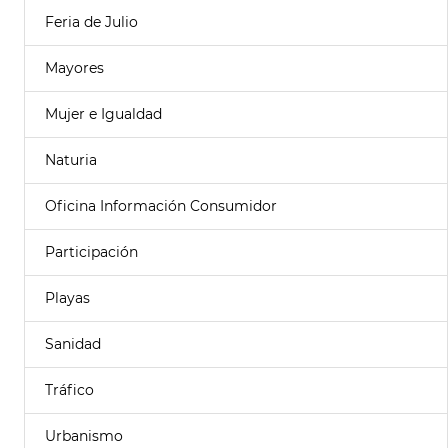
Feria de Julio
Mayores
Mujer e Igualdad
Naturia
Oficina Información Consumidor
Participación
Playas
Sanidad
Tráfico
Urbanismo