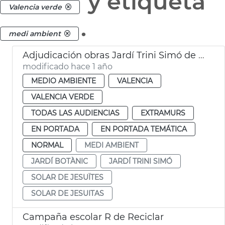
y etiqueta
Valencia verde
.
medi ambient
Adjudicación obras Jardí Trini Simó de València
modificado hace 1 año
MEDIO AMBIENTE
VALENCIA
VALENCIA VERDE
TODAS LAS AUDIENCIAS
EXTRAMURS
EN PORTADA
EN PORTADA TEMÁTICA
NORMAL
MEDI AMBIENT
JARDÍ BOTÀNIC
JARDÍ TRINI SIMÓ
SOLAR DE JESUÏTES
SOLAR DE JESUITAS
Campaña escolar R de Reciclar