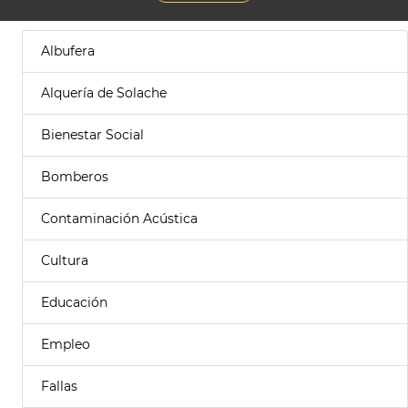
Albufera
Alquería de Solache
Bienestar Social
Bomberos
Contaminación Acústica
Cultura
Educación
Empleo
Fallas