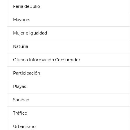
Feria de Julio
Mayores
Mujer e Igualdad
Naturia
Oficina Información Consumidor
Participación
Playas
Sanidad
Tráfico
Urbanismo