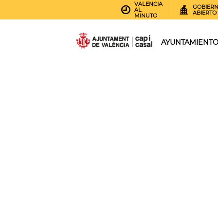
VALENCIA
GOBIER
AL
ABIERTO
MINUTO
AYUNTAMIENT