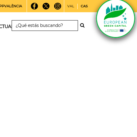
PPVALÈNCIA
VAL
CAS
CTUALIDAD