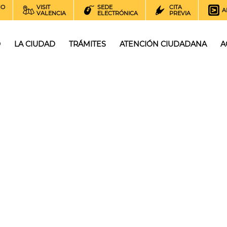
NO
VISIT
SEDE
CITA
A
VALENCIA
ELECTRÓNICA
PREVIA
O
LA CIUDAD
TRÁMITES
ATENCIÓN CIUDADANA
A