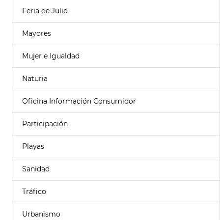
Feria de Julio
Mayores
Mujer e Igualdad
Naturia
Oficina Información Consumidor
Participación
Playas
Sanidad
Tráfico
Urbanismo