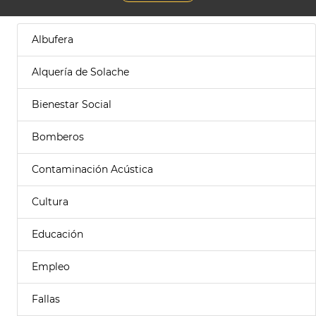
Albufera
Alquería de Solache
Bienestar Social
Bomberos
Contaminación Acústica
Cultura
Educación
Empleo
Fallas